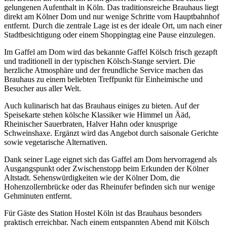
gelungenen Aufenthalt in Köln. Das traditionsreiche Brauhaus liegt
direkt am Kölner Dom und nur wenige Schritte vom Hauptbahnhof
entfernt. Durch die zentrale Lage ist es der ideale Ort, um nach einer
Stadtbesichtigung oder einem Shoppingtag eine Pause einzulegen.
Im Gaffel am Dom wird das bekannte Gaffel Kölsch frisch gezapft
und traditionell in der typischen Kölsch-Stange serviert. Die
herzliche Atmosphäre und der freundliche Service machen das
Brauhaus zu einem beliebten Treffpunkt für Einheimische und
Besucher aus aller Welt.
Auch kulinarisch hat das Brauhaus einiges zu bieten. Auf der
Speisekarte stehen kölsche Klassiker wie Himmel un Ääd,
Rheinischer Sauerbraten, Halver Hahn oder knusprige
Schweinshaxe. Ergänzt wird das Angebot durch saisonale Gerichte
sowie vegetarische Alternativen.
Dank seiner Lage eignet sich das Gaffel am Dom hervorragend als
Ausgangspunkt oder Zwischenstopp beim Erkunden der Kölner
Altstadt. Sehenswürdigkeiten wie der Kölner Dom, die
Hohenzollernbrücke oder das Rheinufer befinden sich nur wenige
Gehminuten entfernt.
Für Gäste des Station Hostel Köln ist das Brauhaus besonders
praktisch erreichbar. Nach einem entspannten Abend mit Kölsch